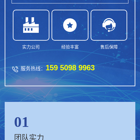



实力公司
经验丰富
售后保障
159 5098 9963

服务热线：
01
团队实力