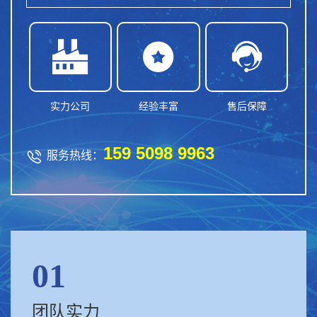



实力公司
经验丰富
售后保障
159 5098 9963

服务热线：
01
团队实力